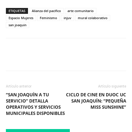
ETIQUETAS
Alianza del pacifico
arte comunitario
Espacio Mujeres
Feminismo
injuv
mural colaborativo
san joaquin
Facebook
X
WhatsApp
ReddIt
Artículo anterior
Artículo siguiente
“SAN JOAQUÍN A TU
CICLO DE CINE EN DUOC UC
SERVICIO” DETALLA
SAN JOAQUÍN: “PEQUEÑA
OPERATIVOS Y SERVICIOS
MISS SUNSHINE”
MUNICIPALES DISPONIBLES