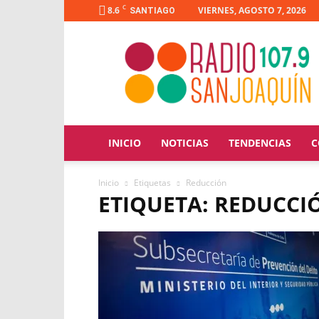
C
8.6
VIERNES, AGOSTO 7, 2026
SANTIAGO
Radio
San
Joaquín
INICIO
NOTICIAS
TENDENCIAS
C
Inicio
Etiquetas
Reducción
ETIQUETA: REDUCCI