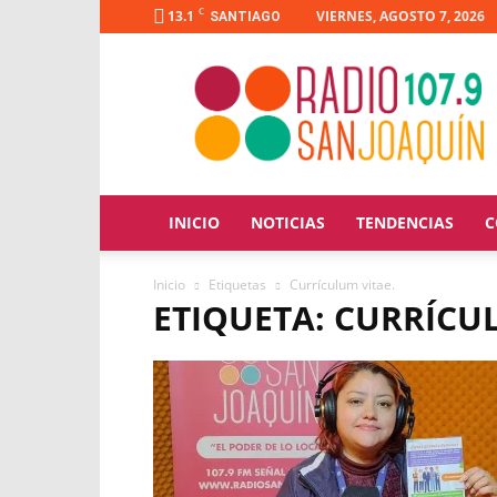
C
13.1
VIERNES, AGOSTO 7, 2026
SANTIAGO
Radio
San
Joaquín
INICIO
NOTICIAS
TENDENCIAS
C
Inicio
Etiquetas
Currículum vitae.
ETIQUETA: CURRÍCU