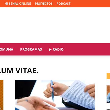
🔴 SEÑAL ONLINE
PROYECTOS
PODCAST
OMUNA
PROGRAMAS
▶ RADIO
LUM VITAE.