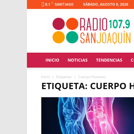
C
8.1
SÁBADO, AGOSTO 8, 2026
SANTIAGO
Radio
San
Joaquín
INICIO
NOTICIAS
TENDENCIAS
C
Inicio
Etiquetas
Cuerpo Humano
ETIQUETA: CUERPO