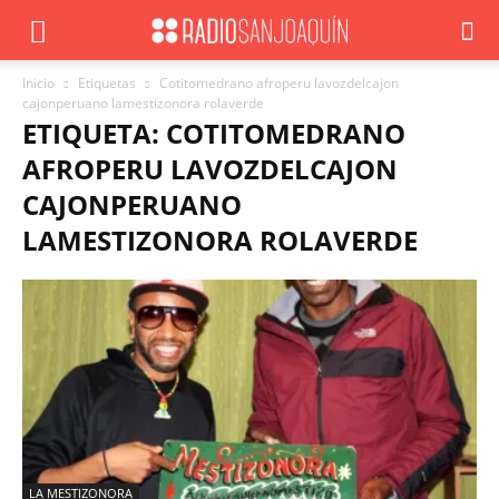
Inicio
Etiquetas
Cotitomedrano afroperu lavozdelcajon
cajonperuano lamestizonora rolaverde
ETIQUETA: COTITOMEDRANO
AFROPERU LAVOZDELCAJON
CAJONPERUANO
LAMESTIZONORA ROLAVERDE
LA MESTIZONORA