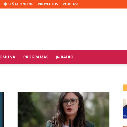
🔴 SEÑAL ONLINE
PROYECTOS
PODCAST
OMUNA
PROGRAMAS
▶ RADIO