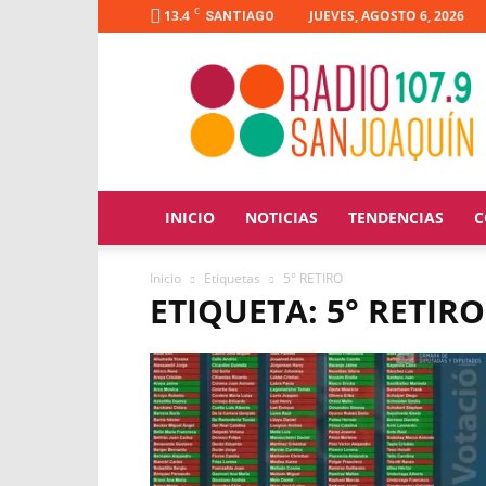
C
13.4
JUEVES, AGOSTO 6, 2026
SANTIAGO
Radio
San
Joaquín
INICIO
NOTICIAS
TENDENCIAS
C
Inicio
Etiquetas
5° RETIRO
ETIQUETA: 5° RETIRO