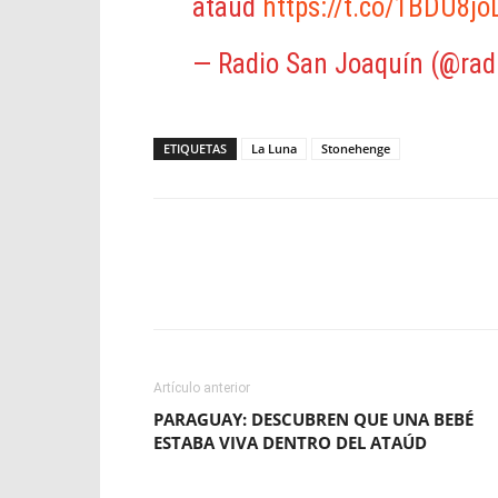
ataúd
https://t.co/1BDU8jo
— Radio San Joaquín (@rad
ETIQUETAS
La Luna
Stonehenge
Facebook
X
WhatsApp
Artículo anterior
PARAGUAY: DESCUBREN QUE UNA BEBÉ
ESTABA VIVA DENTRO DEL ATAÚD