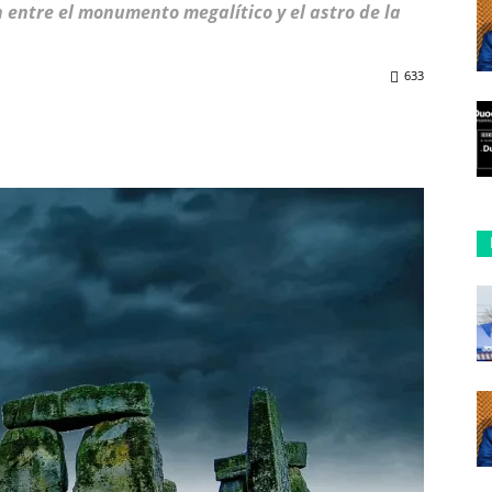
ón entre el monumento megalítico y el astro de la
633
ReddIt
Copy URL