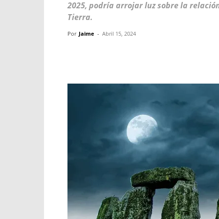
2025, podría arrojar luz sobre la relaci
Tierra.
Por
Jaime
-
Abril 15, 2024
Facebook
X
WhatsApp