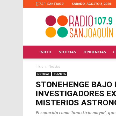
C
7.3
SÁBADO, AGOSTO 8, 2026
SANTIAGO
Radio
San
Joaquín
INICIO
NOTICIAS
TENDENCIAS
C
Inicio
Noticias
NOTICIAS
PLANETA
STONEHENGE BAJO 
INVESTIGADORES E
MISTERIOS ASTRON
El conocido como 'lunasticio mayor', que