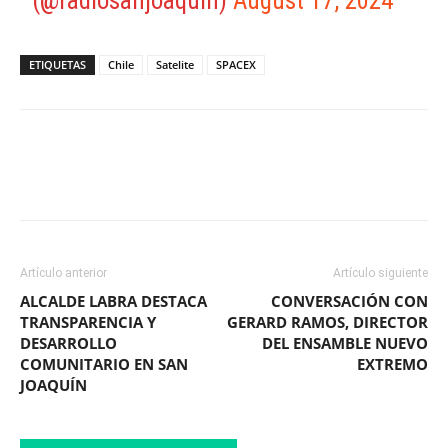
(@radiosanjoaquin)
August 17, 2024
ETIQUETAS
Chile
Satelite
SPACEX
Facebook
X
WhatsApp
ReddIt
Artículo anterior
Artículo siguiente
ALCALDE LABRA DESTACA
CONVERSACIÓN CON
TRANSPARENCIA Y
GERARD RAMOS, DIRECTOR
DESARROLLO
DEL ENSAMBLE NUEVO
COMUNITARIO EN SAN
EXTREMO
JOAQUÍN