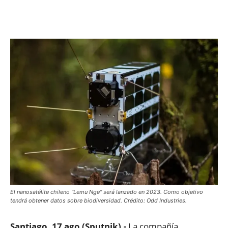
Facebook
X
WhatsApp
ReddIt
El nanosatélite chileno "Lemu Nge" será lanzado en 2023. Como objetivo
tendrá obtener datos sobre biodiversidad. Crédito: Odd Industries.
Santiago, 17 ago (Sputnik).-
La compañía