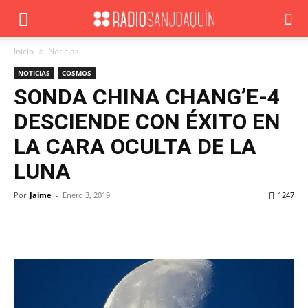
Inicio
Noticias
NOTICIAS
COSMOS
SONDA CHINA CHANG’E-4
DESCIENDE CON ÉXITO EN
LA CARA OCULTA DE LA
LUNA
Por
Jaime
-
Enero 3, 2019
1247
Facebook
X
WhatsApp
ReddIt