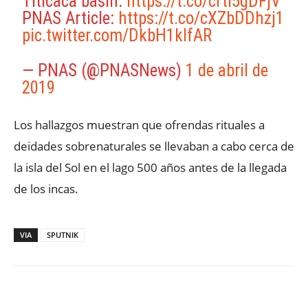
Titicaca basin:
https://t.co/crti5gDFjV
PNAS Article:
https://t.co/cXZbDDhzj1
pic.twitter.com/DkbH1kIfAR
— PNAS (@PNASNews)
1 de abril de
2019
​Los hallazgos muestran que ofrendas rituales a
deidades sobrenaturales se llevaban a cabo cerca de
la isla del Sol en el lago 500 años antes de la llegada
de los incas.
VIA
SPUTNIK