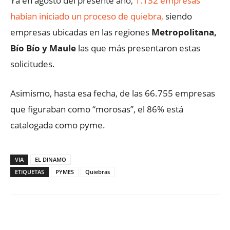
Ya en agosto del presente año,
1.132 empresas
habían iniciado un proceso de quiebra,
siendo
empresas ubicadas en las regiones
Metropolitana,
Bío Bío y Maule
las que más presentaron estas
solicitudes.
Asimismo, hasta esa fecha, de las 66.755 empresas
que figuraban como “morosas”, el 86% está
catalogada como pyme.
VIA
EL DINAMO
ETIQUETAS
PYMES
Quiebras