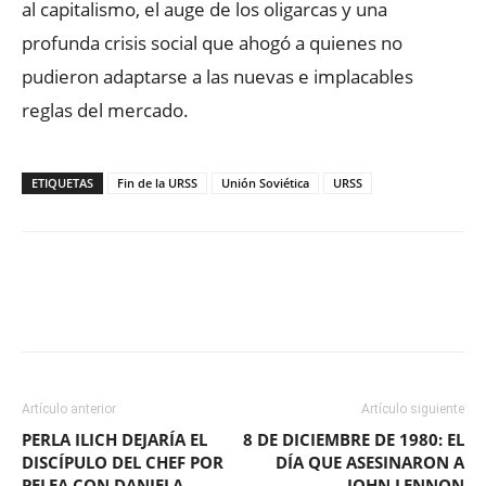
al capitalismo, el auge de los oligarcas y una
profunda crisis social que ahogó a quienes no
pudieron adaptarse a las nuevas e implacables
reglas del mercado.
ETIQUETAS
Fin de la URSS
Unión Soviética
URSS
Facebook
X
WhatsApp
ReddIt
Artículo anterior
Artículo siguiente
PERLA ILICH DEJARÍA EL
8 DE DICIEMBRE DE 1980: EL
DISCÍPULO DEL CHEF POR
DÍA QUE ASESINARON A
PELEA CON DANIELA
JOHN LENNON