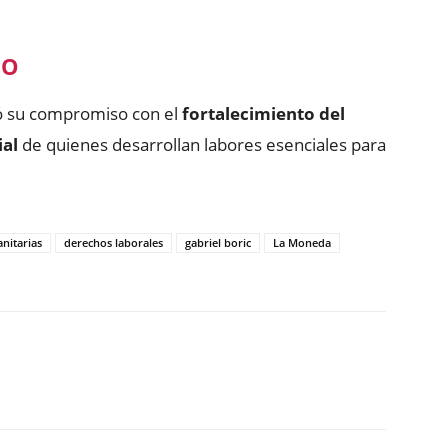
NO
mó su compromiso con el
fortalecimiento del
ial
de quienes desarrollan labores esenciales para
anitarias
derechos laborales
gabriel boric
La Moneda
ReddIt
Copy URL