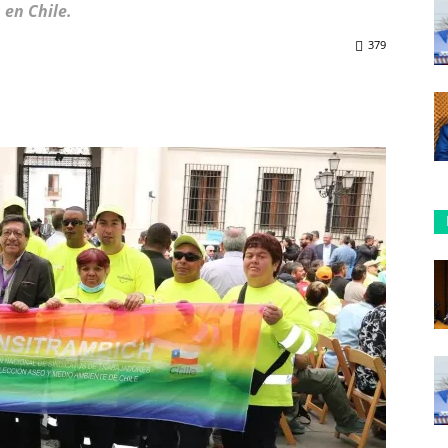
 en Chile.
379
ReddIt
Copy URL