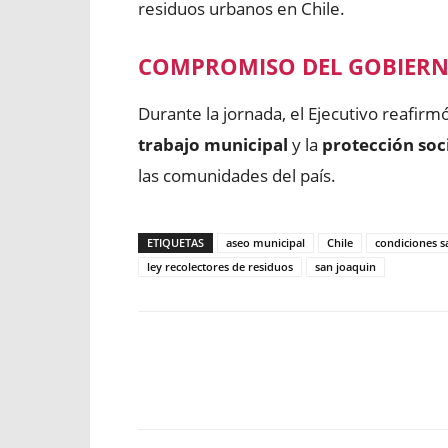
residuos urbanos en Chile.
COMPROMISO DEL GOBIER
Durante la jornada, el Ejecutivo reafir
trabajo municipal
y la
protección soc
las comunidades del país.
ETIQUETAS
aseo municipal
Chile
condiciones s
ley recolectores de residuos
san joaquin
Facebook
X
WhatsApp