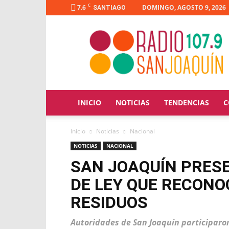
C
7.6
DOMINGO, AGOSTO 9, 2026
SANTIAGO
Radio
San
Joaquín
INICIO
NOTICIAS
TENDENCIAS
C
Inicio
Noticias
Nacional
NOTICIAS
NACIONAL
SAN JOAQUÍN PRES
DE LEY QUE RECONO
RESIDUOS
Autoridades de San Joaquín participaron