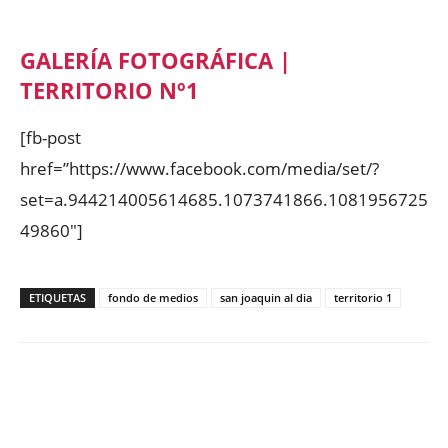
GALERÍA FOTOGRÁFICA |
TERRITORIO Nº1
[fb-post
href=”https://www.facebook.com/media/set/?
set=a.944214005614685.1073741866.1081956725
49860″]
ETIQUETAS
fondo de medios
san joaquin al dia
territorio 1
Facebook
X
WhatsApp
ReddIt