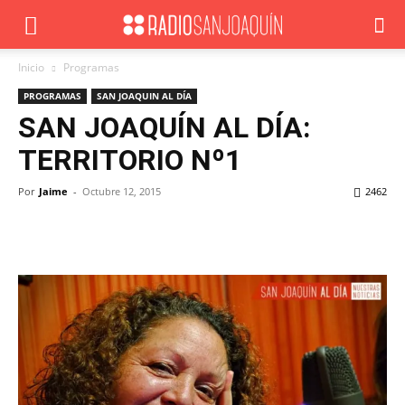
Inicio
Programas
PROGRAMAS
SAN JOAQUIN AL DÍA
SAN JOAQUÍN AL DÍA:
TERRITORIO Nº1
Por
Jaime
-
Octubre 12, 2015
2462
Facebook
X
WhatsApp
ReddIt