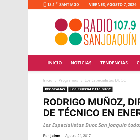
C
13.1
VIERNES, AGOSTO 7, 2026
SANTIAGO
Radio
San
Joaquín
INICIO
NOTICIAS
TENDENCIAS
C
Inicio
Programas
Los Especialistas DUOC
PROGRAMAS
LOS ESPECIALISTAS DUOC
RODRIGO MUÑOZ, DI
DE TÉCNICO EN ENE
Los Especialistas Duoc San Joaquín todo
Por
Jaime
-
Agosto 24, 2017