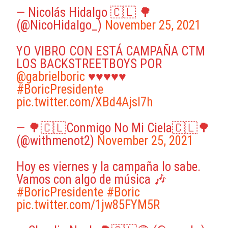
— Nicolás Hidalgo 🇨🇱 🌳
(@NicoHidalgo_)
November 25, 2021
YO VIBRO CON ESTÁ CAMPAÑA CTM
LOS BACKSTREETBOYS POR
@gabrielboric
♥️♥️♥️♥️♥️
#BoricPresidente
pic.twitter.com/XBd4Ajsl7h
— 🌳🇨🇱Conmigo No Mi Ciela🇨🇱🌳
(@withmenot2)
November 25, 2021
Hoy es viernes y la campaña lo sabe.
Vamos con algo de música 🎶
#BoricPresidente
#Boric
pic.twitter.com/1jw85FYM5R