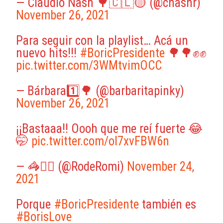
— Claudio Nash 🌳🇨🇱🟡 (@cnashr)
November 26, 2021
Para seguir con la playlist… Acá un
nuevo hits!!!
#BoricPresidente
🌳🌳✊✊
pic.twitter.com/3WMtvimOCC
— Bárbara1️⃣🌳 (@barbaritapinky)
November 26, 2021
¡¡Bastaaa!! Oooh que me reí fuerte 😂
🤭
pic.twitter.com/ol7xvFBW6n
— 🦓✍🏻 (@RodeRomi)
November 24,
2021
Porque
#BoricPresidente
también es
#BorisLove