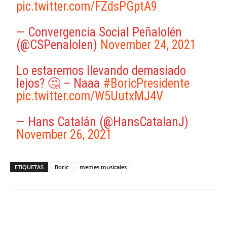
pic.twitter.com/FZdsPGptA9
— Convergencia Social Peñalolén
(@CSPenalolen)
November 24, 2021
Lo estaremos llevando demasiado
lejos? 🤔 – Naaa
#BoricPresidente
pic.twitter.com/W5UutxMJ4V
— Hans Catalán (@HansCatalanJ)
November 26, 2021
ETIQUETAS
Boric
memes musicales
Facebook
X
WhatsApp
ReddIt