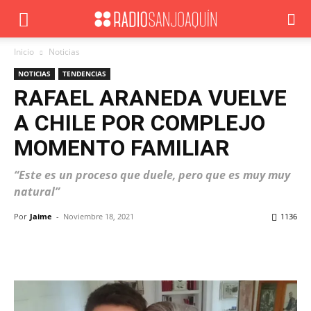
Inicio
Noticias
NOTICIAS
TENDENCIAS
RAFAEL ARANEDA VUELVE
A CHILE POR COMPLEJO
MOMENTO FAMILIAR
“Este es un proceso que duele, pero que es muy muy
natural”
Por
Jaime
-
Noviembre 18, 2021
1136
Facebook
X
WhatsApp
ReddIt