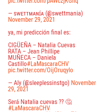
pic.twitter.com/pAWczjKGnq
— sᴡᴇᴛᴛᴍᴀɴɪ́ᴀ (@swettmania)
November 29, 2021
ya, mi predicción final es:
CIGÜEÑA – Natalia Cuevas
RATA – Jean Phillipe
MUÑECA – Daniela
Castillo
#LaMascaraCHV
pic.twitter.com/OijOruqyIo
— Aly (@sleeplessinstgo)
November
29, 2021
Será Natalia cuevas ?? 🤔
#LaMascaraCHV