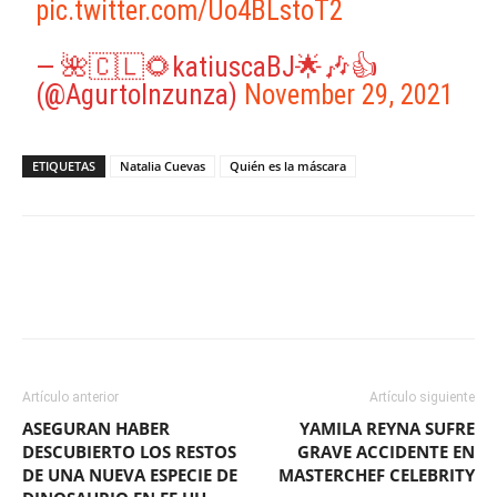
pic.twitter.com/Uo4BLstoT2
— 🌺🇨🇱🌻katiuscaBJ🌟🎶👍
(@AgurtoInzunza)
November 29, 2021
ETIQUETAS
Natalia Cuevas
Quién es la máscara
Facebook
X
WhatsApp
ReddIt
Artículo anterior
Artículo siguiente
ASEGURAN HABER
YAMILA REYNA SUFRE
DESCUBIERTO LOS RESTOS
GRAVE ACCIDENTE EN
DE UNA NUEVA ESPECIE DE
MASTERCHEF CELEBRITY