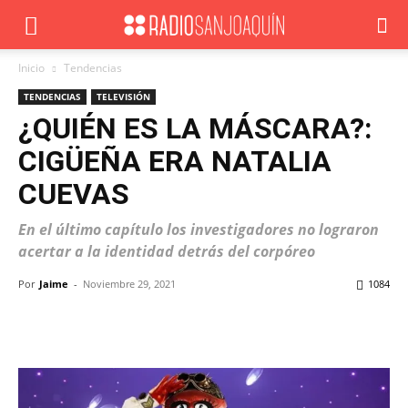
Inicio
Tendencias
TENDENCIAS
TELEVISIÓN
¿QUIÉN ES LA MÁSCARA?:
CIGÜEÑA ERA NATALIA
CUEVAS
En el último capítulo los investigadores no lograron
acertar a la identidad detrás del corpóreo
Por
Jaime
-
Noviembre 29, 2021
1084
Facebook
X
WhatsApp
ReddIt