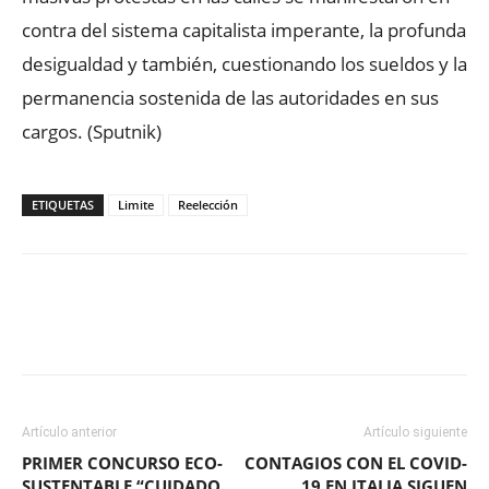
contra del sistema capitalista imperante, la profunda
desigualdad y también, cuestionando los sueldos y la
permanencia sostenida de las autoridades en sus
cargos. (Sputnik)
ETIQUETAS
Limite
Reelección
Facebook
X
WhatsApp
ReddIt
Artículo anterior
Artículo siguiente
PRIMER CONCURSO ECO-
CONTAGIOS CON EL COVID-
SUSTENTABLE “CUIDADO
19 EN ITALIA SIGUEN