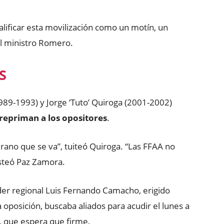
alificar esta movilización como un motín, un
el ministro Romero.
S
89-1993) y Jorge ‘Tuto’ Quiroga (2001-2002)
repriman a los opositores
.
irano que se va”, tuiteó Quiroga. “Las FFAA no
osteó Paz Zamora.
líder regional Luis Fernando Camacho, erigido
a oposición, buscaba aliados para acudir el lunes a
s, que espera que firme.