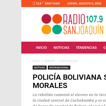
C
12.8
JUEVES, AGOSTO 6, 2026
SANTIAGO
Radio
San
Joaquín
INICIO
NOTICIAS
TENDENCIAS
C
Inicio
Noticias
Internacional
NOTICIAS
INTERNACIONAL
POLICÍA BOLIVIANA
MORALES
La rebelión comenzó el viernes en la tard
la ciudad central de Cochabamba y se ex