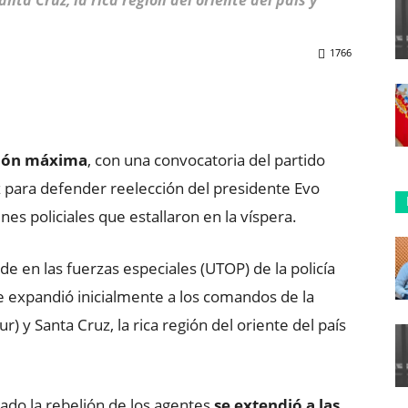
Santa Cruz, la rica región del oriente del país y
1766
ReddIt
Copy URL
ión máxima
, con una convocatoria del partido
z para defender reelección del presidente Evo
es policiales que estallaron en la víspera.
de en las fuerzas especiales (UTOP) de la policía
e expandió inicialmente a los comandos de la
sur) y Santa Cruz, la rica región del oriente del país
bado la rebelión de los agentes
se extendió a las