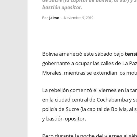
de Sucre (la capital de Bolivia, al sur) y 
bastión opositor.
Por
Jaime
-
Noviembre 9, 2019
Facebook
X
WhatsApp
Bolivia amaneció este sábado bajo
tens
gobernante a ocupar las calles de La Pa
Morales, mientras se extendían los motin
La rebelión comenzó el viernes en la tar
en la ciudad central de Cochabamba y s
policía de Sucre (la capital de Bolivia, al 
y bastión opositor.
Pero durante la noche del viernes al sá