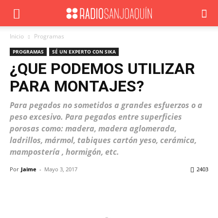
Inicio
Programas
PROGRAMAS
SÉ UN EXPERTO CON SIKA
¿QUE PODEMOS UTILIZAR
PARA MONTAJES?
Para pegados no sometidos a grandes esfuerzos o a
peso excesivo. Para pegados entre superficies
porosas como: madera, madera aglomerada,
ladrillos, mármol, tabiques cartón yeso, cerámica,
mampostería , hormigón, etc.
Por
Jaime
-
Mayo 3, 2017
2403
Facebook
X
WhatsApp
ReddIt