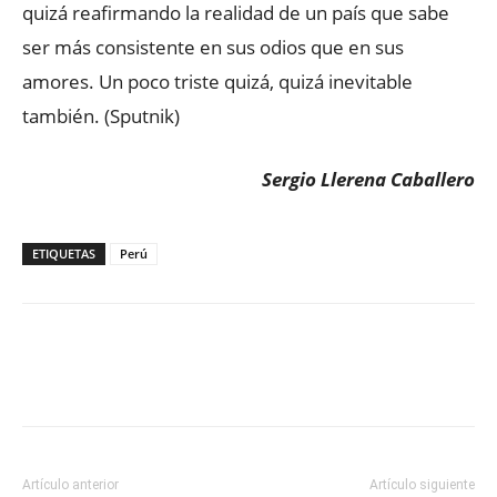
quizá reafirmando la realidad de un país que sabe
ser más consistente en sus odios que en sus
amores. Un poco triste quizá, quizá inevitable
también. (Sputnik)
Sergio Llerena Caballero
ETIQUETAS
Perú
Facebook
X
WhatsApp
ReddIt
Artículo anterior
Artículo siguiente