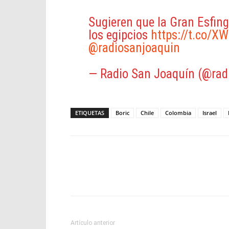
Sugieren que la Gran Esfing
los egipcios
https://t.co/
@radiosanjoaquin
— Radio San Joaquín (@rad
ETIQUETAS
Boric
Chile
Colombia
Israel
Facebook
X
WhatsApp
Artículo anterior