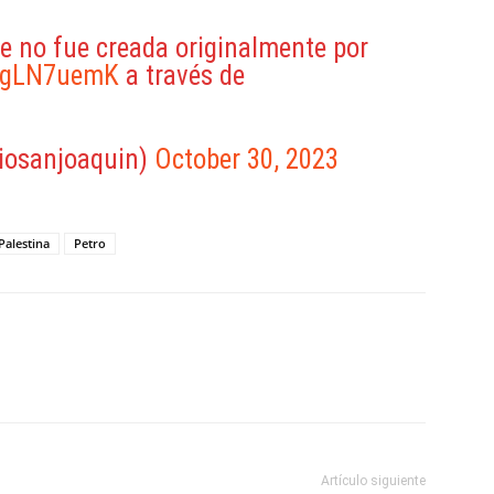
e no fue creada originalmente por
XWgLN7uemK
a través de
iosanjoaquin)
October 30, 2023
Palestina
Petro
ReddIt
Copy URL
Artículo siguiente