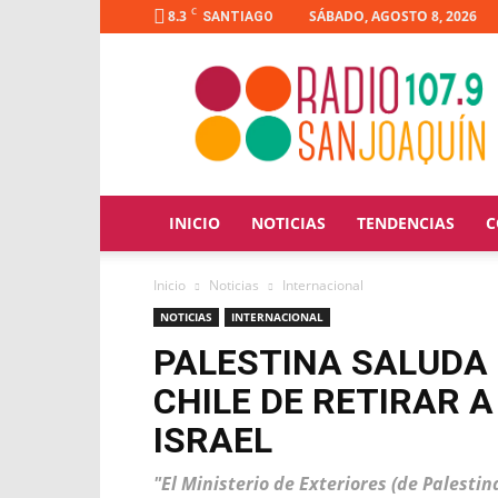
C
8.3
SÁBADO, AGOSTO 8, 2026
SANTIAGO
Radio
San
Joaquín
INICIO
NOTICIAS
TENDENCIAS
C
Inicio
Noticias
Internacional
NOTICIAS
INTERNACIONAL
PALESTINA SALUDA 
CHILE DE RETIRAR 
ISRAEL
"El Ministerio de Exteriores (de Palesti