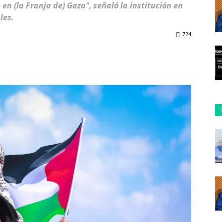
en (la Franja de) Gaza", señaló la institución en
les.
724
ReddIt
Copy URL