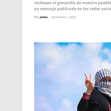
rechazan el genocidio de nuestro pueblo 
un mensaje publicado en las redes socia
Por
Jaime
-
Noviembre 1, 2023
Facebook
X
WhatsApp