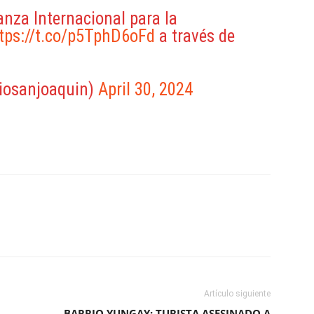
anza Internacional para la
tps://t.co/p5TphD6oFd
a través de
iosanjoaquin)
April 30, 2024
ReddIt
Copy URL
Artículo siguiente
BARRIO YUNGAY: TURISTA ASESINADO A