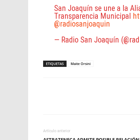
San Joaquín se une a la Ali
Transparencia Municipal
ht
@radiosanjoaquin
— Radio San Joaquín (@rad
ETIQUETAS
Maite Orsini
Facebook
X
WhatsApp
Artículo anterior
ASTRAZENECA ADMITE POSIBLE RELACIÓN