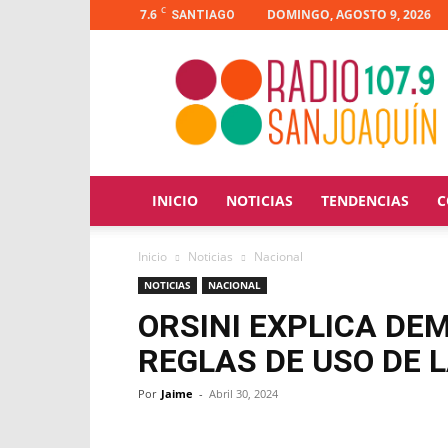
C
7.6
DOMINGO, AGOSTO 9, 2026
SANTIAGO
Radio
San
Joaquín
INICIO
NOTICIAS
TENDENCIAS
C
Inicio
Noticias
Nacional
NOTICIAS
NACIONAL
ORSINI EXPLICA DE
REGLAS DE USO DE 
Por
Jaime
-
Abril 30, 2024
Facebook
X
WhatsApp