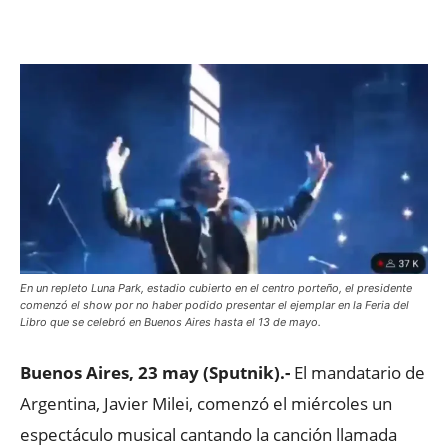
Facebook
X
WhatsApp
ReddIt
En un repleto Luna Park, estadio cubierto en el centro porteño, el presidente
comenzó el show por no haber podido presentar el ejemplar en la Feria del
Libro que se celebró en Buenos Aires hasta el 13 de mayo.
Buenos Aires, 23 may (Sputnik).-
El mandatario de
Argentina, Javier Milei, comenzó el miércoles un
espectáculo musical cantando la canción llamada