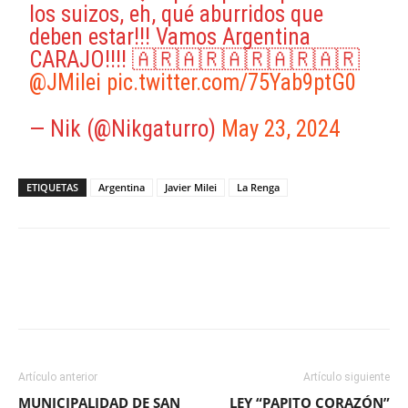
los suizos, eh, qué aburridos que
deben estar!!! Vamos Argentina
CARAJO!!!! 🇦🇷🇦🇷🇦🇷🇦🇷🇦🇷
@JMilei
pic.twitter.com/75Yab9ptG0
— Nik (@Nikgaturro)
May 23, 2024
ETIQUETAS
Argentina
Javier Milei
La Renga
Facebook
X
WhatsApp
ReddIt
Artículo anterior
Artículo siguiente
MUNICIPALIDAD DE SAN
LEY “PAPITO CORAZÓN”