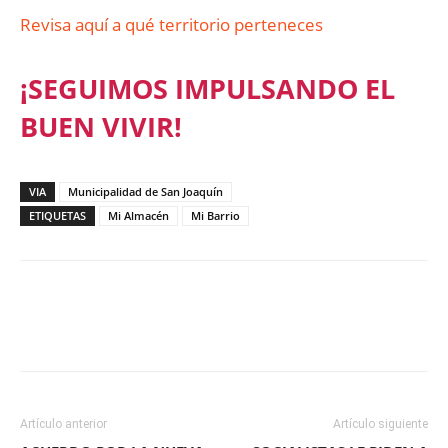
Revisa aquí a qué territorio perteneces
¡SEGUIMOS IMPULSANDO EL
BUEN VIVIR!
VIA
Municipalidad de San Joaquín
ETIQUETAS
Mi Almacén
Mi Barrio
Facebook
X
WhatsApp
ReddIt
Artículo anterior
Artículo siguiente