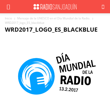
Inicio
Mensaje de la UNESCO en el Día Mundial de la Radio.
WRD2017_logo_ES_blackblue
WRD2017_LOGO_ES_BLACKBLUE