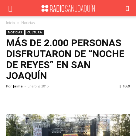
Inicio
Noticias
NOTICIAS
CULTURA
MÁS DE 2.000 PERSONAS
DISFRUTARON DE “NOCHE
DE REYES” EN SAN
JOAQUÍN
Por
Jaime
-
Enero 9, 2015
1869
Facebook
X
WhatsApp
ReddIt