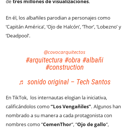
de
tres millones de visualizaciones
.
En él, los albañiles parodian a personajes como
‘Capitán América’, ‘Ojo de Halcón’, ‘Thor’, ‘Lobezno’ y
‘Deadpool’.
@covocarquitectos
#arquitectura
#obra
#albañi
#construction
♬ sonido original – Tech Santos
En TikTok, los internautas elogian la iniciativa,
calificándolos como
“Los Vengañiles”
. Algunos han
nombrado a su manera a cada protagonista con
nombres como “
CemenThor
“, “
Ojo de gallo
“,