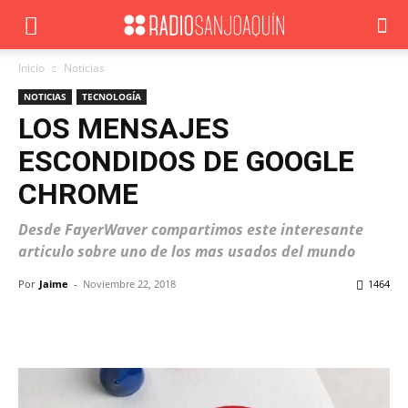
Inicio
Noticias
NOTICIAS
TECNOLOGÍA
LOS MENSAJES
ESCONDIDOS DE GOOGLE
CHROME
Desde FayerWaver compartimos este interesante
articulo sobre uno de los mas usados del mundo
Por
Jaime
-
Noviembre 22, 2018
1464
Facebook
X
WhatsApp
ReddIt