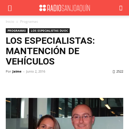
Inicio
Programas
PROGRAMAS
LOS ESPECIALISTAS DUOC
LOS ESPECIALISTAS:
MANTENCIÓN DE
VEHÍCULOS
Por
Jaime
-
Junio 2, 2016
2522
Facebook
X
WhatsApp
ReddIt