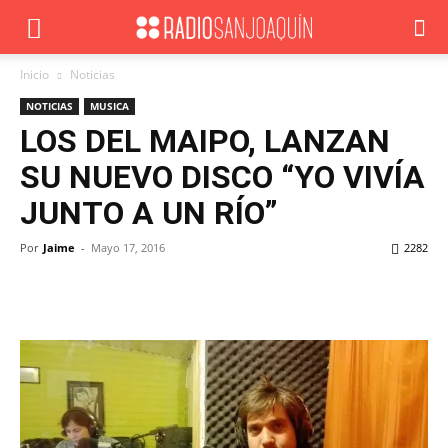
Inicio
Noticias
NOTICIAS
MUSICA
LOS DEL MAIPO, LANZAN
SU NUEVO DISCO “YO VIVÍA
JUNTO A UN RÍO”
Por
Jaime
-
Mayo 17, 2016
2282
Facebook
X
WhatsApp
ReddIt