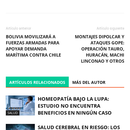
Facebook
X
WhatsApp
ReddIt
Artículo anterior
Artículo siguiente
BOLIVIA MOVILIZARÁ A
MONTAJES DIPOLCAR Y
FUERZAS ARMADAS PARA
ATAQUES GOPE:
APOYAR DEMANDA
OPERACIÓN TAURO,
MARÍTIMA CONTRA CHILE
HURACÁN, MACHI
LINCONAO Y OTROS
ARTÍCULOS RELACIONADOS
MÁS DEL AUTOR
HOMEOPATÍA BAJO LA LUPA:
ESTUDIO NO ENCUENTRA
BENEFICIOS EN NINGÚN CASO
SALUD
SALUD CEREBRAL EN RIESGO: LOS