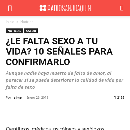
Inicio
Noticias
NOTICIAS
SALUD
¿LE FALTA SEXO A TU
VIDA? 10 SEÑALES PARA
CONFIRMARLO
Aunque nadie haya muerto de falta de amor, al
parecer sí se puede deteriorar la calidad de vida por
falta de sexo
Por
Jaime
-
Enero 26, 2018
2155
Facebook
X
WhatsApp
ReddIt
Científicos, médicos, psicólogos y sexólogos