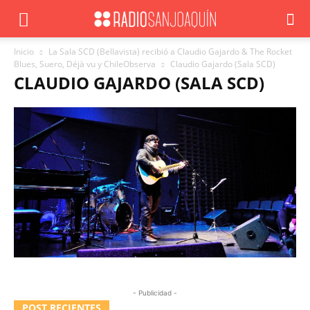
Inicio
La Sala SCD (Bellavista) recibió a Claudio Gajardo & The Rocket
Blues, Suero, Déjà vu y ChileObserva
Claudio Gajardo (Sala SCD)
CLAUDIO GAJARDO (SALA SCD)
- Publicidad -
POST RECIENTES