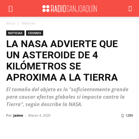
Inicio
Noticias
NOTICIAS
COSMOS
LA NASA ADVIERTE QUE
UN ASTEROIDE DE 4
KILÓMETROS SE
APROXIMA A LA TIERRA
El tamaño del objeto es lo "suficientemente grande
para causar efectos globales si impacta contra la
Tierra", según describe la NASA.
Por
Jaime
-
Marzo 4, 2020
1289
Facebook
X
WhatsApp
ReddIt