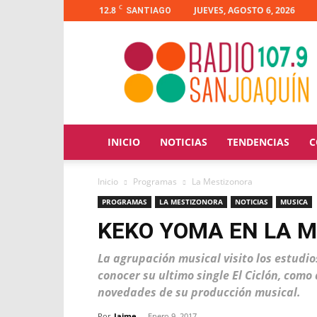
C
12.8
JUEVES, AGOSTO 6, 2026
SANTIAGO
Radio
San
Joaquín
INICIO
NOTICIAS
TENDENCIAS
C
Inicio
Programas
La Mestizonora
PROGRAMAS
LA MESTIZONORA
NOTICIAS
MUSICA
KEKO YOMA EN LA 
La agrupación musical visito los estudi
conocer su ultimo single El Ciclón, como
novedades de su producción musical.
Por
Jaime
-
Enero 9, 2017