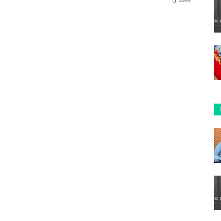
ReddIt
Copy URL