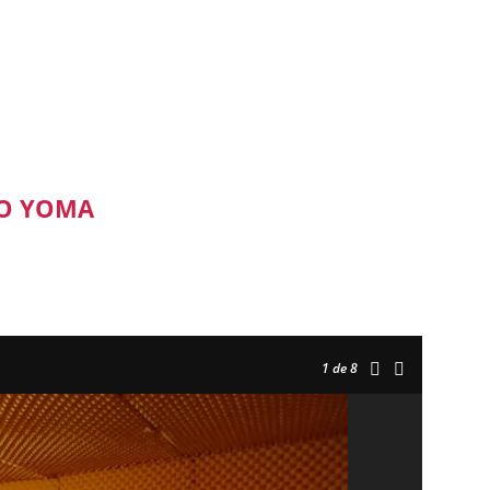
KO YOMA
1
de 8