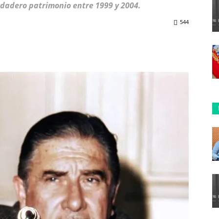
rdadero patrimonio entre 1999 y 2004.
544
ReddIt
Copy URL