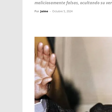
maliciosamente falsas, ocultando su ve
Por
Jaime
-
Octubre 5, 2024
Facebook
X
WhatsApp