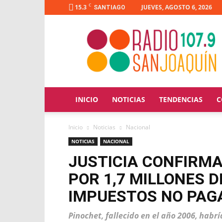
C
15.3
JUEVES, AGOSTO 6, 2026
SANTIAGO
Radio
San
Joaquín
INICIO
NOTICIAS
TENDENCIAS
C
Inicio
Noticias
Nacional
NOTICIAS
NACIONAL
JUSTICIA CONFIRMA
POR 1,7 MILLONES 
IMPUESTOS NO PAG
Pinochet, fallecido en el año 2006, habr