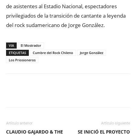
de asistentes al Estadio Nacional, espectadores
privilegiados de la transición de cantante a leyenda
del rock sudamericano de Jorge González.
VIA
El Mostrador
ETIQUETAS
Cumbre del Rock Chileno
Jorge González
Los Priosioneros
Facebook
X
WhatsApp
ReddIt
Artículo anterior
Artículo siguiente
CLAUDIO GAJARDO & THE
SE INICIÓ EL PROYECTO