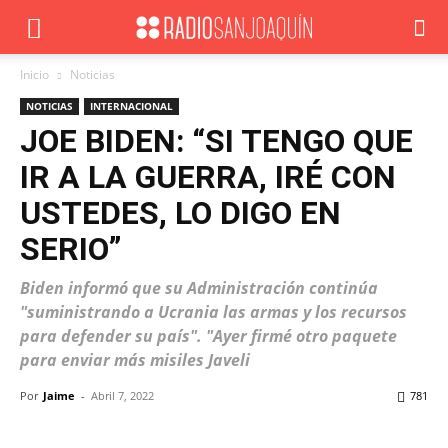
Inicio
Noticias
NOTICIAS
INTERNACIONAL
JOE BIDEN: “SI TENGO QUE
IR A LA GUERRA, IRÉ CON
USTEDES, LO DIGO EN
SERIO”
Biden informó que su Administración continúa
"suministrando a Ucrania las armas y los recursos
para defender su país". "Ayer firmé otro paquete
para enviar más misiles Javeli
Por
Jaime
-
Abril 7, 2022
781
Facebook
X
WhatsApp
ReddIt