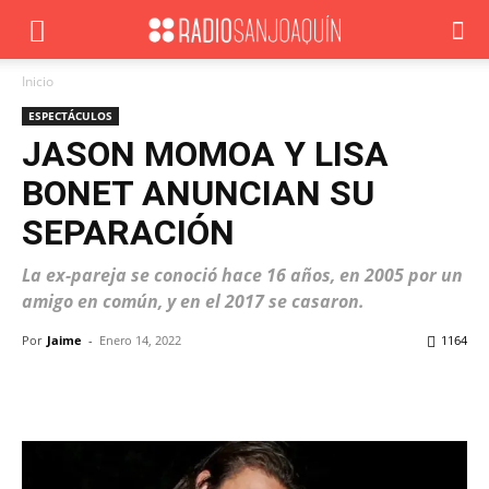
Inicio
ESPECTÁCULOS
JASON MOMOA Y LISA
BONET ANUNCIAN SU
SEPARACIÓN
La ex-pareja se conoció hace 16 años, en 2005 por un
amigo en común, y en el 2017 se casaron.
Por
Jaime
-
Enero 14, 2022
1164
Facebook
X
WhatsApp
ReddIt