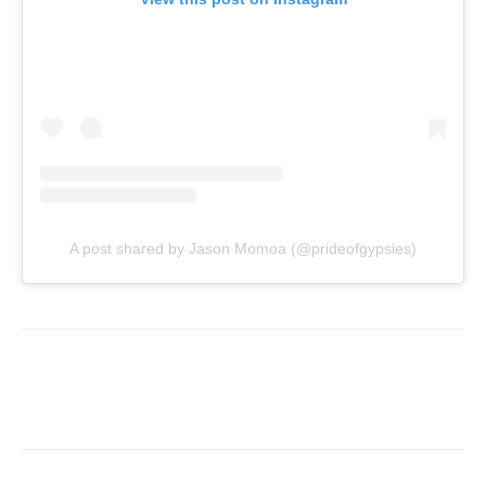
A post shared by Jason Momoa (@prideofgypsies)
Facebook
X
WhatsApp
ReddIt