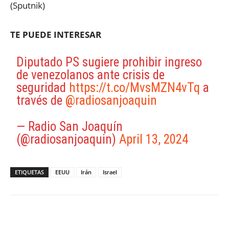
(Sputnik)
TE PUEDE INTERESAR
Diputado PS sugiere prohibir ingreso
de venezolanos ante crisis de
seguridad
https://t.co/MvsMZN4vTq
a
través de
@radiosanjoaquin
— Radio San Joaquín
(@radiosanjoaquin)
April 13, 2024
ETIQUETAS
EEUU
Irán
Israel