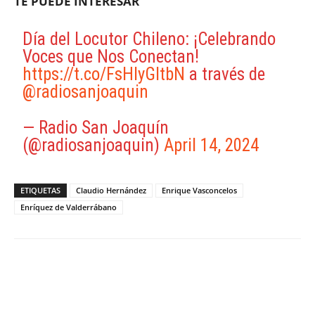
TE PUEDE INTERESAR
Día del Locutor Chileno: ¡Celebrando
Voces que Nos Conectan!
https://t.co/FsHlyGltbN
a través de
@radiosanjoaquin
— Radio San Joaquín
(@radiosanjoaquin)
April 14, 2024
ETIQUETAS
Claudio Hernández
Enrique Vasconcelos
Enríquez de Valderrábano
Facebook
X
WhatsApp
ReddIt