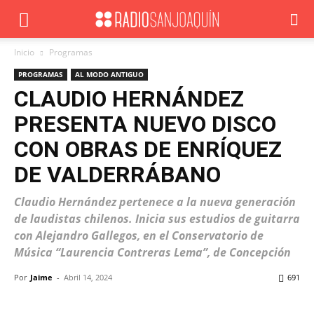
Inicio
Programas
PROGRAMAS
AL MODO ANTIGUO
CLAUDIO HERNÁNDEZ
PRESENTA NUEVO DISCO
CON OBRAS DE ENRÍQUEZ
DE VALDERRÁBANO
Claudio Hernández pertenece a la nueva generación
de laudistas chilenos. Inicia sus estudios de guitarra
con Alejandro Gallegos, en el Conservatorio de
Música “Laurencia Contreras Lema”, de Concepción
Por
Jaime
-
Abril 14, 2024
691
Facebook
X
WhatsApp
ReddIt