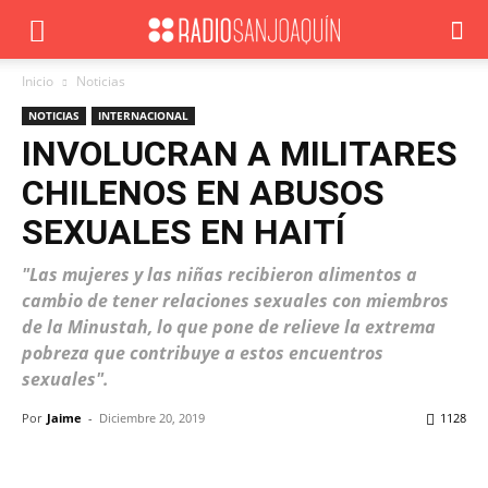
Inicio
Noticias
NOTICIAS
INTERNACIONAL
INVOLUCRAN A MILITARES
CHILENOS EN ABUSOS
SEXUALES EN HAITÍ
"Las mujeres y las niñas recibieron alimentos a
cambio de tener relaciones sexuales con miembros
de la Minustah, lo que pone de relieve la extrema
pobreza que contribuye a estos encuentros
sexuales".
Por
Jaime
-
Diciembre 20, 2019
1128
Facebook
X
WhatsApp
ReddIt