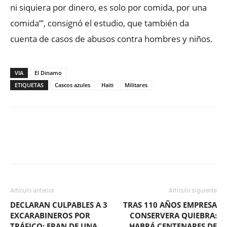
ni siquiera por dinero, es solo por comida, por una
comida’”, consignó el estudio, que también da
cuenta de casos de abusos contra hombres y niños.
VIA
El Dinamo
ETIQUETAS
Cascos azules
Haiti
Militares
Facebook
X
WhatsApp
ReddIt
Artículo anterior
Artículo siguiente
DECLARAN CULPABLES A 3
TRAS 110 AÑOS EMPRESA
EXCARABINEROS POR
CONSERVERA QUIEBRA:
TRÁFICO: ERAN DE UNA
HABRÁ CENTENARES DE