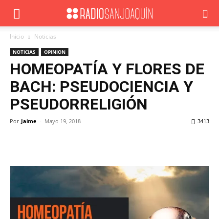
Inicio
Noticias
NOTICIAS
OPINION
HOMEOPATÍA Y FLORES DE
BACH: PSEUDOCIENCIA Y
PSEUDORRELIGIÓN
Por
Jaime
-
Mayo 19, 2018
3413
Facebook
X
WhatsApp
ReddIt