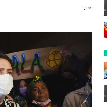
1183
ReddIt
Copy URL