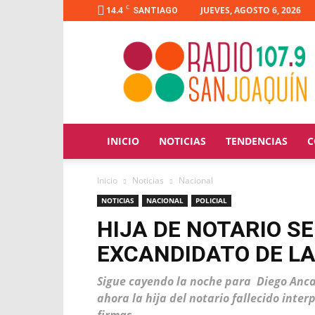
C
14.4
JUEVES, AGOSTO 6, 2026
SANTIAGO
Radio
San
Joaquín
INICIO
NOTICIAS
TENDENCIAS
C
Inicio
Noticias
Nacional
NOTICIAS
NACIONAL
POLICIAL
HIJA DE NOTARIO S
EXCANDIDATO DE LA
Sigue cayendo la noche para Diego Anca
ahora la hija del notario fallecido inter