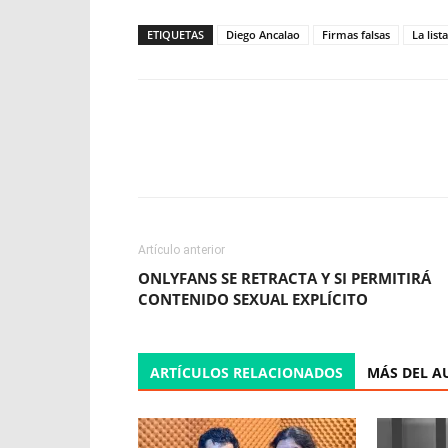
ETIQUETAS
Diego Ancalao
Firmas falsas
La list
Facebook
X
WhatsApp
Artículo anterior
ONLYFANS SE RETRACTA Y SI PERMITIRÁ
CONTENIDO SEXUAL EXPLÍCITO
ARTÍCULOS RELACIONADOS
MÁS DEL A