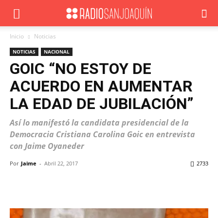
Inicio
Noticias
NOTICIAS
NACIONAL
GOIC “NO ESTOY DE
ACUERDO EN AUMENTAR
LA EDAD DE JUBILACIÓN”
Así lo manifestó la candidata presidencial de la
Democracia Cristiana Carolina Goic en entrevista
con Jaime Oyaneder
Por
Jaime
-
Abril 22, 2017
2733
Facebook
X
WhatsApp
ReddIt