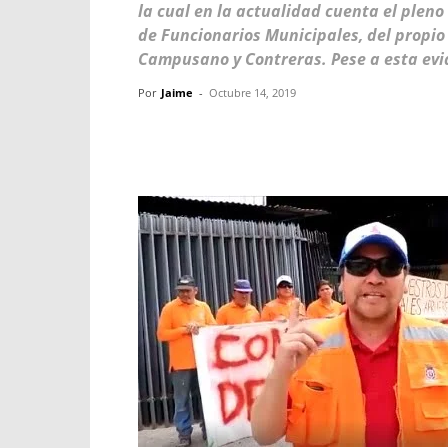
la cual en la actualidad cuenta el pleno
de Funcionarios Municipales, del propio 
Campusano y Contreras. Pese a esta evi
Por
Jaime
-
Octubre 14, 2019
Facebook
X
WhatsApp