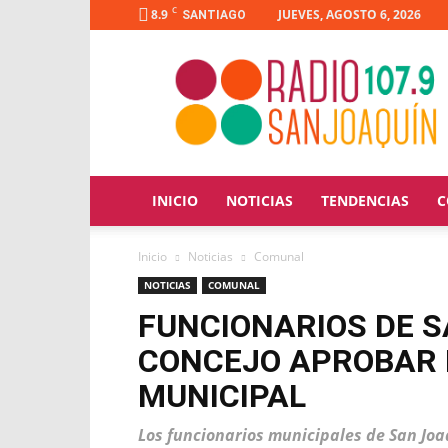
C
8.9
JUEVES, AGOSTO 6, 2026
SANTIAGO
Radio
San
Joaquín
INICIO
NOTICIAS
TENDENCIAS
C
Inicio
Noticias
Comunal
NOTICIAS
COMUNAL
FUNCIONARIOS DE S
CONCEJO APROBAR
MUNICIPAL
Los funcionarios municipales de San Joa