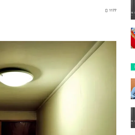
1177
ReddIt
Copy URL