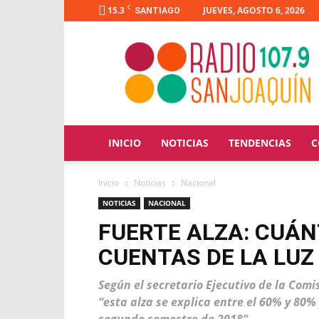
C
15.3
JUEVES, AGOSTO 6, 2026
SANTIAGO
Radio
San
Joaquín
INICIO
NOTICIAS
TENDENCIAS
C
Inicio
Noticias
Nacional
NOTICIAS
NACIONAL
FUERTE ALZA: CUÁN
CUENTAS DE LA LUZ
Según el secretario Ejecutivo de la Comi
“esta alza se explica entre el 60% y 80%