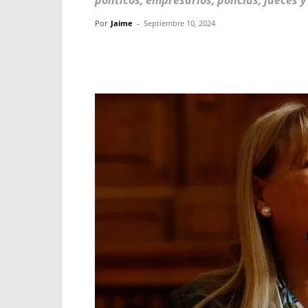
políticos, empresarios, policías, jueces 
Por
Jaime
-
Septiembre 10, 2024
Facebook
X
WhatsApp