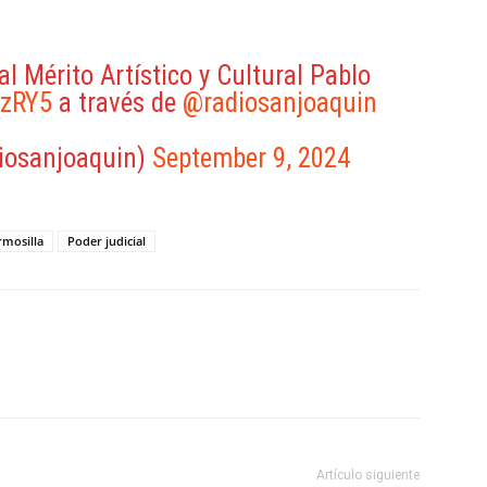
l Mérito Artístico y Cultural Pablo
WzRY5
a través de
@radiosanjoaquin
iosanjoaquin)
September 9, 2024
rmosilla
Poder judicial
ReddIt
Copy URL
Artículo siguiente