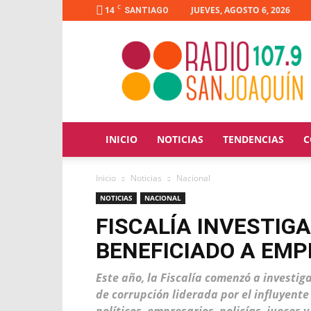
C
14
JUEVES, AGOSTO 6, 2026
SANTIAGO
Radio
San
Joaquín
INICIO
NOTICIAS
TENDENCIAS
C
Inicio
Noticias
Nacional
NOTICIAS
NACIONAL
FISCALÍA INVESTIG
BENEFICIADO A EMP
Este año, la Fiscalía comenzó a investi
de corrupción liderada por el influyent