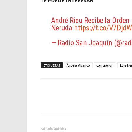
TE PUEDE INTERESAR
André Rieu Recibe la Orden a
Neruda
https://t.co/V7Djd
— Radio San Joaquín (@rad
ETIQUETAS
Ángela Vivanco
corrupcion
Luis He
Facebook
X
WhatsApp
Artículo anterior