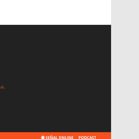
al
.
🔴 SEÑAL ONLINE
PODCAST