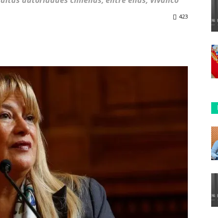
y altas autoridades chilenas, entre ellas, Vivanco
423
ReddIt
Copy URL