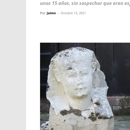
unos 15 años, sin sospechar que eran es
Por
Jaime
-
Octubre 13, 2021
Facebook
X
WhatsApp