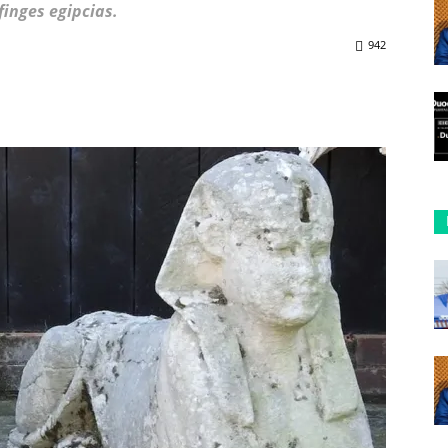
finges egipcias.
942
ReddIt
Copy URL