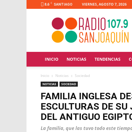
C
8.6
VIERNES, AGOSTO 7, 2026
SANTIAGO
Radio
San
Joaquín
INICIO
NOTICIAS
TENDENCIAS
C
Inicio
Noticias
Sociedad
NOTICIAS
SOCIEDAD
FAMILIA INGLESA D
ESCULTURAS DE SU 
DEL ANTIGUO EGIPT
La familia, que las tuvo todo este tiem